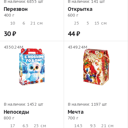
В наличии:
6855 шт
В наличии:
141 шт
Перезвон
Открытка
400 г
600 г
10
6
21
см
25
5
15
см
30
44
4350.24М
4349.24М
В наличии:
1452 шт
В наличии:
1197 шт
Непоседы
Мечта
800 г
700 г
17
6.5
25
см
14.5
9.5
21
см