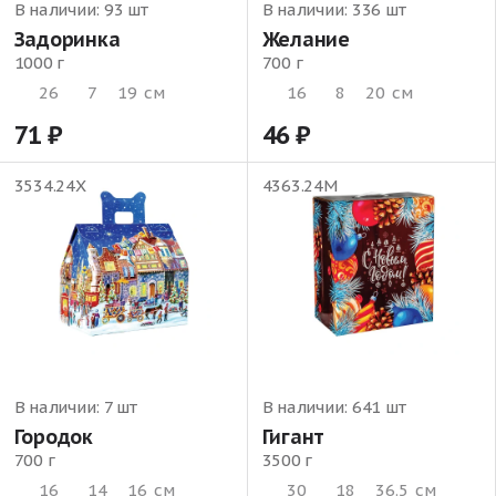
В наличии:
93 шт
В наличии:
336 шт
Задоринка
Желание
1000 г
700 г
26
7
19
см
16
8
20
см
71
46
3534.24Х
4363.24М
В наличии:
7 шт
В наличии:
641 шт
Городок
Гигант
700 г
3500 г
16
14
16
см
30
18
36.5
см