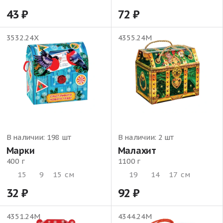
43
72
3532.24Х
4355.24М
В наличии:
198 шт
В наличии:
2 шт
Марки
Малахит
400 г
1100 г
15
9
15
см
19
14
17
см
32
92
4351.24М
4344.24М