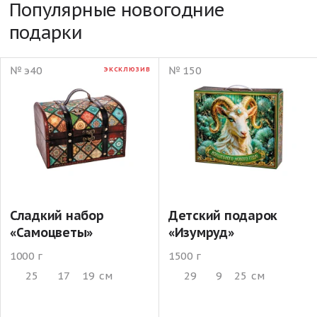
Популярные новогодние
подарки
№ э40
№ 150
ЭКСКЛЮЗИВ
Сладкий набор
Детский подарок
«Самоцветы»
«Изумруд»
1000 г
1500 г
25
17
19
см
29
9
25
см