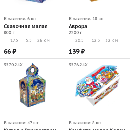
В наличии:
6 шт
В наличии:
18 шт
Сказочная малая
Аврора
800 г
2200 г
17.5
5.5
26
см
20.5
12.5
32
см
66
139
3570.24Х
3576.24Х
В наличии:
47 шт
В наличии:
8 шт