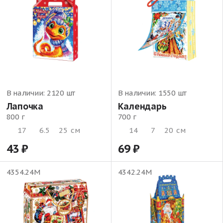
В наличии:
2120 шт
В наличии:
1550 шт
Лапочка
Календарь
800 г
700 г
17
6.5
25
см
14
7
20
см
43
69
4354.24М
4342.24М