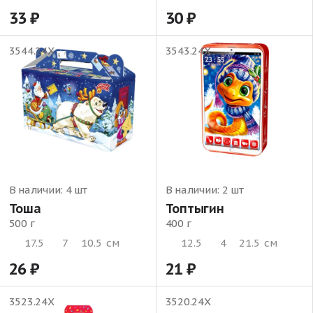
33
30
3544.24Х
3543.24Х
В наличии:
4 шт
В наличии:
2 шт
Тоша
Топтыгин
500 г
400 г
17.5
7
10.5
см
12.5
4
21.5
см
26
21
3523.24Х
3520.24Х