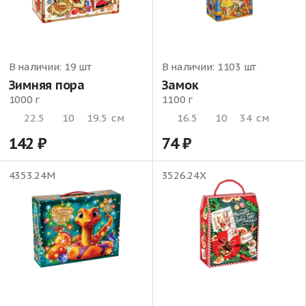
В наличии:
19 шт
В наличии:
1103 шт
Зимняя пора
Замок
1000 г
1100 г
22.5
10
19.5
см
16.5
10
34
см
142
74
4353.24М
3526.24Х