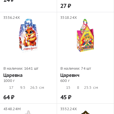
27
3536.24Х
3518.24Х
В наличии:
1641 шт
В наличии:
74 шт
Царевна
Царевич
1000 г
600 г
17
9.5
26.5
см
15
8
25.5
см
64
45
4348.24М
3552.24Х