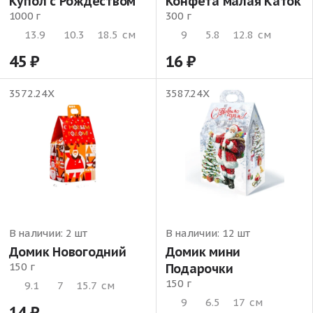
Купол с Рождеством
Конфета малая Каток
1000 г
300 г
13.9
10.3
18.5
см
9
5.8
12.8
см
45
16
3572.24Х
3587.24Х
В наличии:
2 шт
В наличии:
12 шт
Домик Новогодний
Домик мини
150 г
Подарочки
150 г
9.1
7
15.7
см
9
6.5
17
см
14