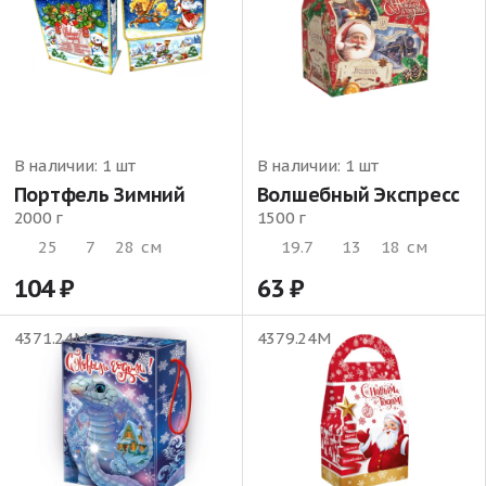
В наличии:
1 шт
В наличии:
1 шт
Портфель Зимний
Волшебный Экспресс
2000 г
1500 г
25
7
28
см
19.7
13
18
см
104
63
4371.24М
4379.24М