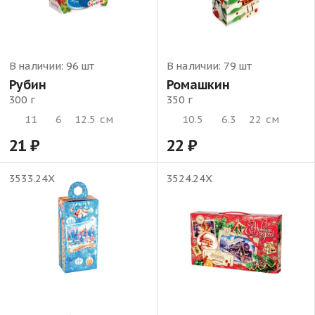
В наличии:
96 шт
В наличии:
79 шт
Рубин
Ромашкин
300 г
350 г
11
6
12.5
см
10.5
6.3
22
см
21
22
3533.24Х
3524.24Х