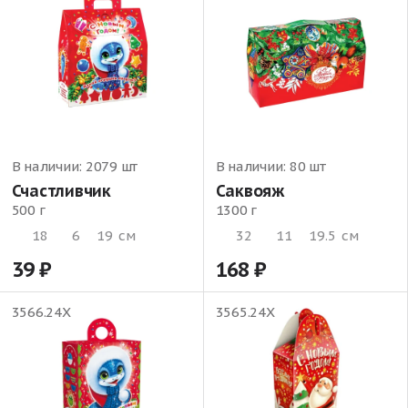
В наличии:
2079 шт
В наличии:
80 шт
Счастливчик
Саквояж
500 г
1300 г
18
6
19
см
32
11
19.5
см
39
168
3566.24Х
3565.24Х