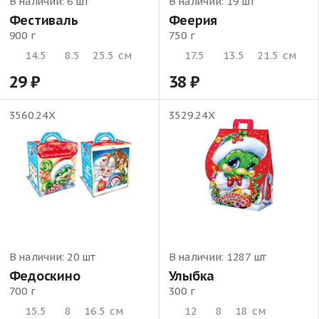
В наличии:
6 шт
В наличии:
19 шт
Фестиваль
Феерия
900 г
750 г
14.5
8.5
25.5
см
17.5
13.5
21.5
см
29
38
3560.24Х
3529.24Х
В наличии:
20 шт
В наличии:
1287 шт
Федоскино
Улыбка
700 г
300 г
15.5
8
16.5
см
12
8
18
см