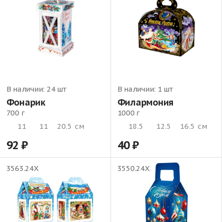
В наличии:
24 шт
В наличии:
1 шт
Фонарик
Филармония
700 г
1000 г
11
11
20.5
см
18.5
12.5
16.5
см
92
40
3563.24Х
3550.24Х