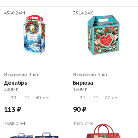
4360.24М
3514.24Х
В наличии:
3 шт
В наличии:
5 шт
Декабрь
Бирюза
2000 г
1300 г
20
12
40
см
21
12
27
см
113
90
4368.24М
3585.24Х