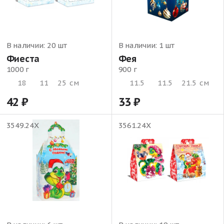
В наличии:
20 шт
В наличии:
1 шт
Фиеста
Фея
1000 г
900 г
18
11
25
см
11.5
11.5
21.5
см
42
33
3549.24Х
3561.24Х