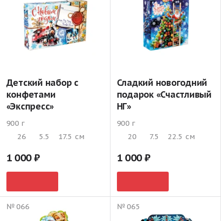
Детский набор с
Сладкий новогодний
конфетами
подарок «Счастливый
«Экспресс»
НГ»
900 г
900 г
26
5.5
17.5
см
20
7.5
22.5
см
1 000
1 000
№ 066
№ 065