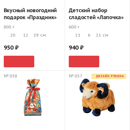
Вкусный новогодний
Детский набор
подарок «Праздник»
сладостей «Лапочка»
800 г
600 г
20
12
19
см
21
6
21
см
950
940
№ 058
№ 057
ДИЗАЙН РУБИНА