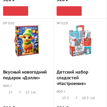
№ 030
№ 029
Вкусный новогодний
Детский набор
подарок «Долли»
сладостей
«Настроение»
600 г
600 г
17
7
22
см
15.5
7
18.5
см