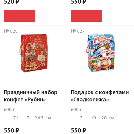
520
550
№ 028
№ 027
Праздничный набор
Подарок с конфетами
конфет «Рубин»
«Сладкоежка»
600 г
600 г
17.1
7
24.5
см
13
10
20
см
550
550