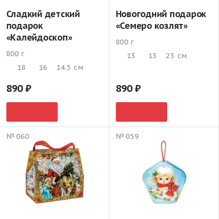
Сладкий детский
Новогодний подарок
подарок
«Семеро козлят»
«Калейдоскоп»
800 г
800 г
13
13
23
см
18
16
14.5
см
890
890
№ 060
№ 059