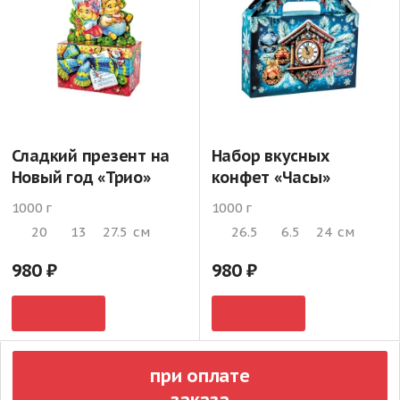
Сладкий презент на
Набор вкусных
Новый год «Трио»
конфет «Часы»
1000 г
1000 г
20
13
27.5
см
26.5
6.5
24
см
980
980
при оплате
заказа