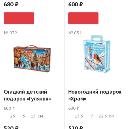
680
600
№ 032
№ 031
Сладкий детский
Новогодний подарок
подарок «Гулянья»
«Храм»
600 г
600 г
25
5
15
см
15.5
7
22.5
см
520
520