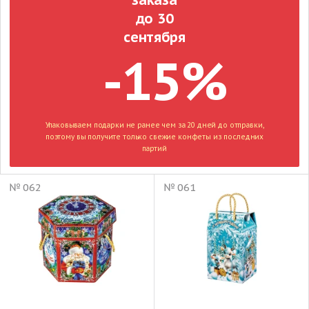
до 30
сентября
-15%
Упаковываем подарки не ранее чем за 20 дней до отправки,
поэтому вы получите только свежие конфеты из последних
партий
№ 062
№ 061