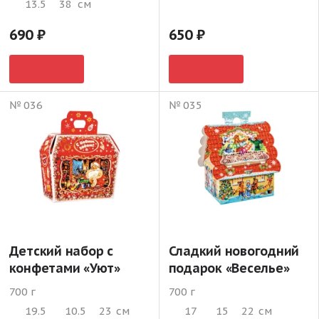
13.5
38
см
690
650
№ 036
№ 035
Детский набор с
Сладкий новогодний
конфетами «Уют»
подарок «Веселье»
700 г
700 г
19.5
10.5
23
см
17
15
22
см