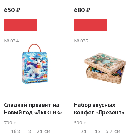
650
680
№ 034
№ 033
Сладкий презент на
Набор вкусных
Новый год «Лыжник»
конфет «Презент»
700 г
500 г
16.8
8
21
см
21
15
5.7
см