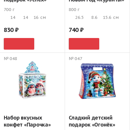
700 г
800 г
14
14
16
см
26.5
8.6
15.6
см
830
740
№ 048
№ 047
Набор вкусных
Сладкий детский
конфет «Парочка»
подарок «Огонёк»