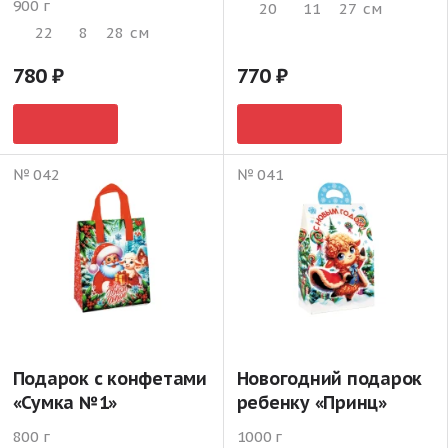
900 г
20
11
27
см
22
8
28
см
780
770
№ 042
№ 041
Подарок с конфетами
Новогодний подарок
«Сумка №1»
ребенку «Принц»
800 г
1000 г