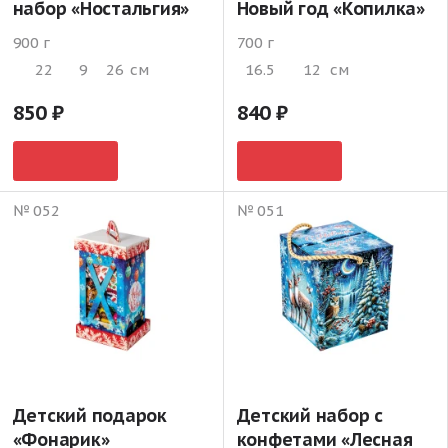
набор «Ностальгия»
Новый год «Копилка»
900 г
700 г
22
9
26
см
16.5
12
см
850
840
№ 052
№ 051
Детский подарок
Детский набор с
«Фонарик»
конфетами «Лесная