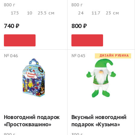
800 г
800 г
17.5
10
25.5
см
24
11.7
23
см
740
800
№ 046
№ 045
ДИЗАЙН РУБИНА
Новогодний подарок
Вкусный новогодний
«Простоквашино»
подарок «Кузьма»
800 г
300 г