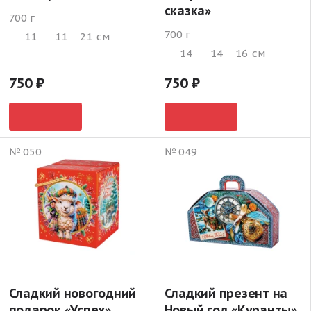
сказка»
700 г
700 г
11
11
21
см
14
14
16
см
750
750
№ 050
№ 049
Сладкий новогодний
Сладкий презент на
подарок «Успех»
Новый год «Куранты»