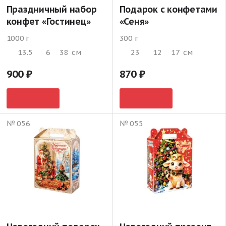
Праздничный набор
Подарок с конфетами
конфет «Гостинец»
«Сеня»
1000 г
300 г
13.5
6
38
см
23
12
17
см
900
870
№ 056
№ 055