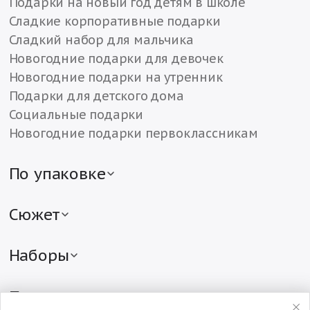
Подарки на новый год детям в школе
Сладкие корпоративные подарки
Сладкий набор для мальчика
Новогодние подарки для девочек
Новогодние подарки на утренник
Подарки для детского дома
Социальные подарки
Новогодние подарки первоклассникам
По упаковке
Детские подарки в жестяной упаковке
Детские подарки в картонной упаковке
Сюжет
Подарки в текстильной упаковке
Новогодние подарки с символом года
Сладкие подарки в различной упаковке
Мягкие сладкие подарки с игрушкой
Наборы
Детские подарки в упаковке «Рубина»
Подарки с Дедом Морозом и Снегурочкой
Наборы конфет на Новый год
Новогодние подарки в тубе
Новогодние подарки от Деда Мороза
Сладкие подарочные наборы
По цене
Мешок с конфетами
Эксклюзивные подарки