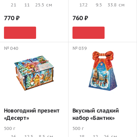
21
11
25.5
см
17.2
9.5
33.8
см
770
760
№ 040
№ 039
Новогодний презент
Вкусный сладкий
«Десерт»
набор «Бантик»
500 г
500 г
16
12.5
8.5
см
18
12
26
см