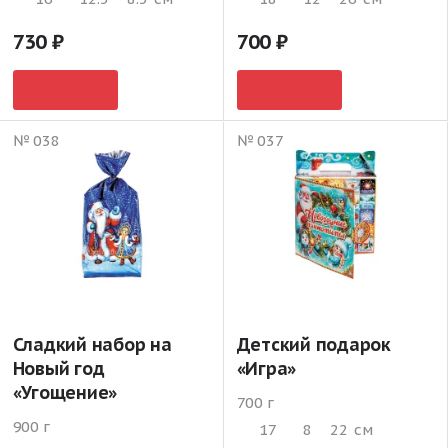
730
700
№ 038
№ 037
Сладкий набор на
Детский подарок
Новый год
«Игра»
«Угощение»
700 г
900 г
17
8
22
см