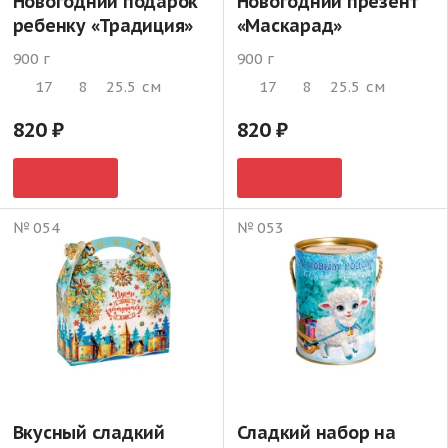
Новогодний подарок
Новогодний презент
ребенку «Традиция»
«Маскарад»
900 г
900 г
17
8
25.5
см
17
8
25.5
см
820
820
№ 054
№ 053
Вкусный сладкий
Сладкий набор на