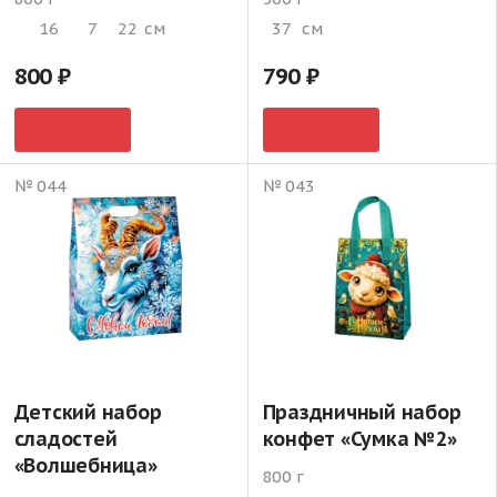
16
7
22
см
37
см
800
790
№ 044
№ 043
Детский набор
Праздничный набор
сладостей
конфет «Сумка №2»
«Волшебница»
800 г