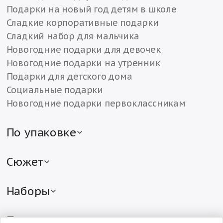
Подарки на новый год детям в школе
Сладкие корпоративные подарки
Сладкий набор для мальчика
Новогодние подарки для девочек
Новогодние подарки на утренник
Подарки для детского дома
Социальные подарки
Новогодние подарки первоклассникам
По упаковке
Детские подарки в жестяной упаковке
Детские подарки в картонной упаковке
Сюжет
Подарки в текстильной упаковке
Новогодние подарки с символом года
Сладкие подарки в различной упаковке
Мягкие сладкие подарки с игрушкой
Наборы
Детские подарки в упаковке «Рубина»
Подарки с Дедом Морозом и Снегурочкой
Наборы конфет на Новый год
Новогодние подарки в тубе
Новогодние подарки от Деда Мороза
Сладкие подарочные наборы
По цене