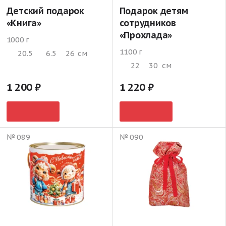
Детский подарок
Подарок детям
«Книга»
сотрудников
«Прохлада»
1000 г
1100 г
20.5
6.5
26
см
22
30
см
1 200
1 220
№ 089
№ 090