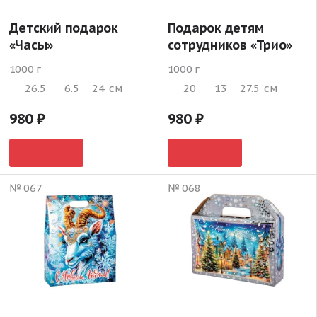
Детский подарок
Подарок детям
«Часы»
сотрудников «Трио»
1000 г
1000 г
26.5
6.5
24
см
20
13
27.5
см
980
980
№ 067
№ 068