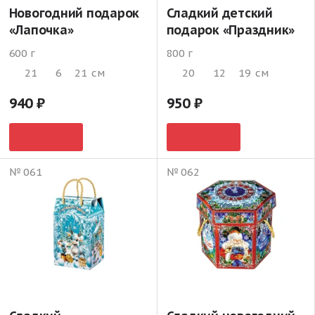
Новогодний подарок
Сладкий детский
«Лапочка»
подарок «Праздник»
600 г
800 г
21
6
21
см
20
12
19
см
940
950
№ 061
№ 062