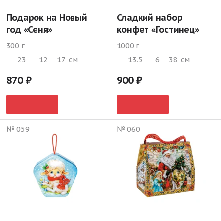
Подарок на Новый
Сладкий набор
год «Сеня»
конфет «Гостинец»
300 г
1000 г
23
12
17
см
13.5
6
38
см
870
900
№ 059
№ 060