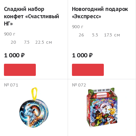
Сладкий набор
Новогодний подарок
конфет «Счастливый
«Экспресс»
НГ»
900 г
900 г
26
5.5
17.5
см
20
7.5
22.5
см
1 000
1 000
№ 071
№ 072