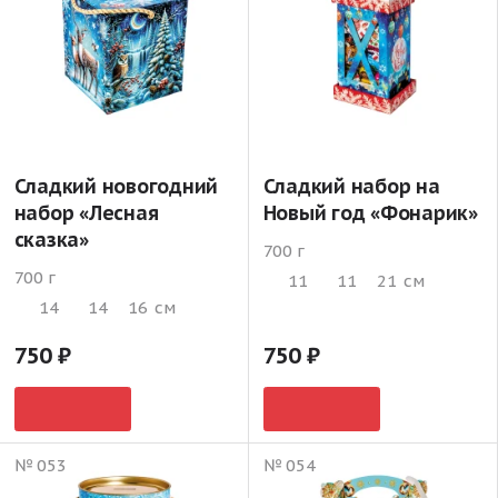
Сладкий новогодний
Сладкий набор на
набор «Лесная
Новый год «Фонарик»
сказка»
700 г
700 г
11
11
21
см
14
14
16
см
750
750
№ 053
№ 054