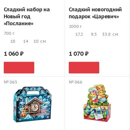
Сладкий набор на
Сладкий новогодний
Новый год
подарок «Царевич»
«Послание»
1000 г
700 г
17.2
9.5
33.8
см
18
14
10
см
1 060
1 070
№ 065
№ 066