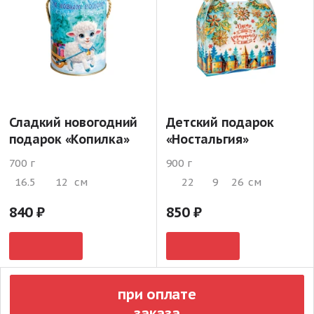
Сладкий новогодний
Детский подарок
подарок «Копилка»
«Ностальгия»
700 г
900 г
16.5
12
см
22
9
26
см
840
850
при оплате
заказа