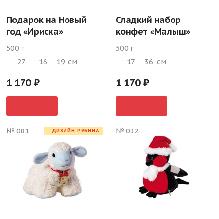
Подарок на Новый
Сладкий набор
год «Ириска»
конфет «Малыш»
500 г
500 г
27
16
19
см
17
36
см
1 170
1 170
№ 081
№ 082
ДИЗАЙН РУБИНА