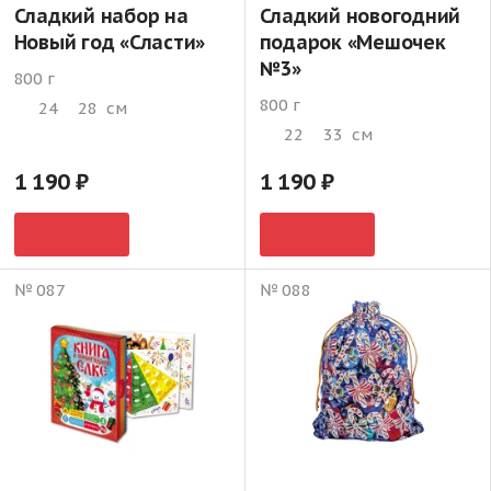
Сладкий набор на
Сладкий новогодний
Новый год «Сласти»
подарок «Мешочек
№3»
800 г
800 г
24
28
см
22
33
см
1 190
1 190
№ 087
№ 088