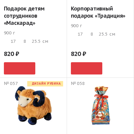
Подарок детям
Корпоративный
сотрудников
подарок «Традиция»
«Маскарад»
900 г
900 г
17
8
25.5
см
17
8
25.5
см
820
820
№ 057
№ 058
ДИЗАЙН РУБИНА