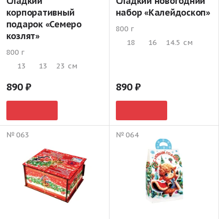
Сладкий
Сладкий новогодний
корпоративный
набор «Калейдоскоп»
подарок «Семеро
800 г
козлят»
18
16
14.5
см
800 г
13
13
23
см
890
890
№ 063
№ 064