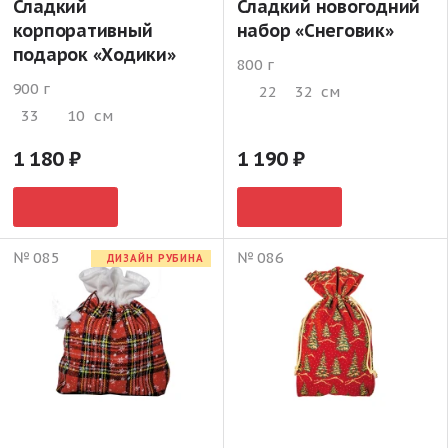
Сладкий
Сладкий новогодний
корпоративный
набор «Снеговик»
подарок «Ходики»
800 г
900 г
22
32
см
33
10
см
1 180
1 190
№ 085
№ 086
ДИЗАЙН РУБИНА