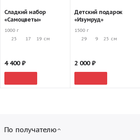
Сладкий набор
Детский подарок
«Самоцветы»
«Изумруд»
1000 г
1500 г
25
17
19
см
29
9
25
см
4 400
2 000
По получателю