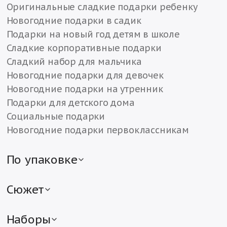
Оригинальные сладкие подарки ребенку
Новогодние подарки в садик
Подарки на новый год детям в школе
Сладкие корпоративные подарки
Сладкий набор для мальчика
Новогодние подарки для девочек
Новогодние подарки на утренник
Подарки для детского дома
Социальные подарки
Новогодние подарки первоклассникам
По упаковке
Детские подарки в жестяной упаковке
Детские подарки в картонной упаковке
Сюжет
Подарки в текстильной упаковке
Новогодние подарки с символом года
Сладкие подарки в различной упаковке
Мягкие сладкие подарки с игрушкой
Наборы