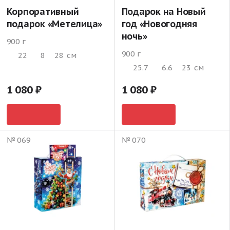
Корпоративный
Подарок на Новый
подарок «Метелица»
год «Новогодняя
ночь»
900 г
900 г
22
8
28
см
25.7
6.6
23
см
1 080
1 080
№ 069
№ 070