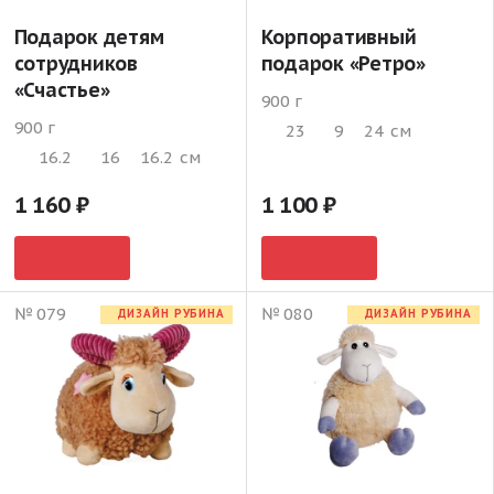
Подарок детям
Корпоративный
сотрудников
подарок «Ретро»
«Счастье»
900 г
900 г
23
9
24
см
16.2
16
16.2
см
1 160
1 100
№ 079
№ 080
ДИЗАЙН РУБИНА
ДИЗАЙН РУБИНА