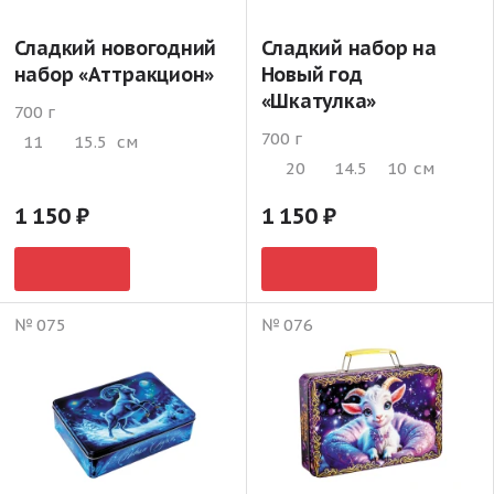
Сладкий новогодний
Сладкий набор на
набор «Аттракцион»
Новый год
«Шкатулка»
700 г
700 г
11
15.5
см
20
14.5
10
см
1 150
1 150
№ 075
№ 076