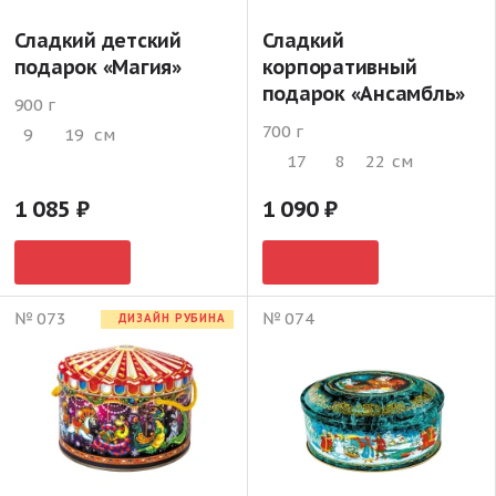
Сладкий детский
Сладкий
подарок «Магия»
корпоративный
подарок «Ансамбль»
900 г
700 г
9
19
см
17
8
22
см
1 085
1 090
№ 073
№ 074
ДИЗАЙН РУБИНА