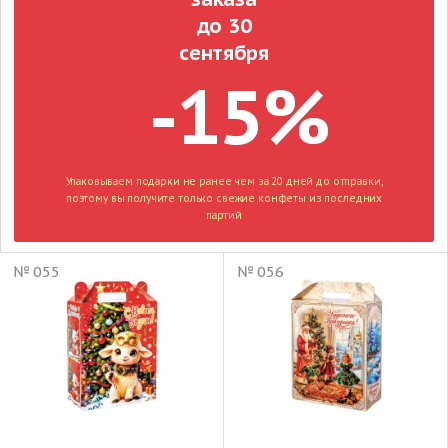
до 30
сентября
-15%
Упаковываем подарки не ранее чем за 20 дней до отправки,
поэтому вы получите только свежие конфеты из последних
партий
№ 055
№ 056