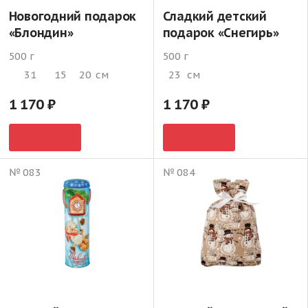
Новогодний подарок
Сладкий детский
«Блондин»
подарок «Снегирь»
500 г
500 г
31
15
20
см
23
см
1 170
1 170
№ 083
№ 084