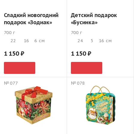
Сладкий новогодний
Детский подарок
подарок «Зодиак»
«Бусинка»
700 г
700 г
22
16
6
см
24
5
16
см
1 150
1 150
№ 077
№ 078