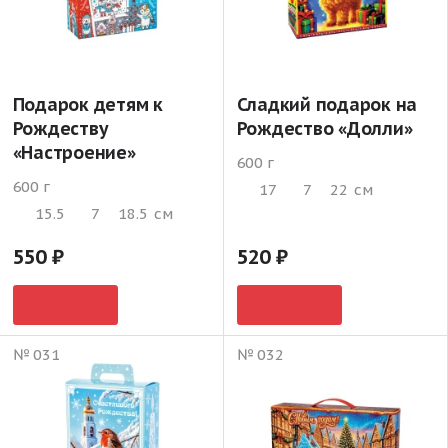
Подарок детям к
Сладкий подарок на
Рождеству
Рождество «Долли»
«Настроение»
600 г
600 г
17
7
22
см
15.5
7
18.5
см
550
520
№ 031
№ 032