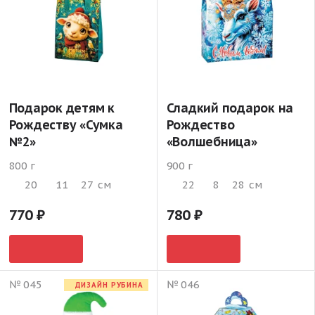
Подарок детям к
Сладкий подарок на
Рождеству «Сумка
Рождество
№2»
«Волшебница»
800 г
900 г
20
11
27
см
22
8
28
см
770
780
№ 045
№ 046
ДИЗАЙН РУБИНА