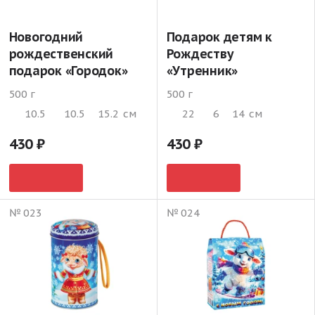
Новогодний
Подарок детям к
рождественский
Рождеству
подарок «Городок»
«Утренник»
500 г
500 г
10.5
10.5
15.2
см
22
6
14
см
430
430
№ 023
№ 024