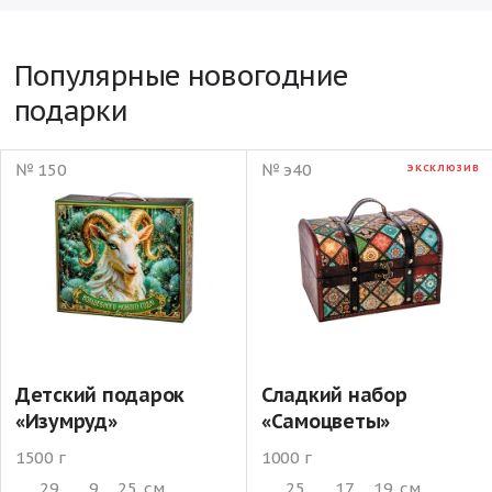
Популярные новогодние
подарки
№ 150
№ э40
ЭКСКЛЮЗИВ
Детский подарок
Сладкий набор
«Изумруд»
«Самоцветы»
1500 г
1000 г
29
9
25
см
25
17
19
см