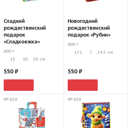
Сладкий
Новогодний
рождественский
рождественский
подарок
подарок «Рубин»
«Сладкоежка»
600 г
600 г
17.1
7
24.5
см
13
10
20
см
550
550
№ 029
№ 030