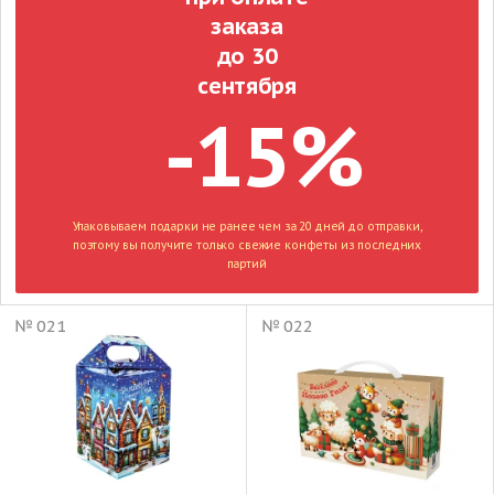
заказа
до 30
сентября
-15%
Упаковываем подарки не ранее чем за 20 дней до отправки,
поэтому вы получите только свежие конфеты из последних
партий
№ 021
№ 022