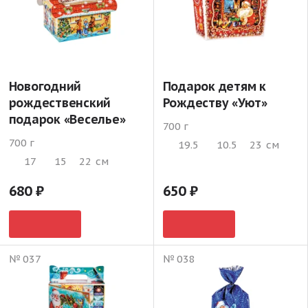
Новогодний
Подарок детям к
рождественский
Рождеству «Уют»
подарок «Веселье»
700 г
700 г
19.5
10.5
23
см
17
15
22
см
680
650
№ 037
№ 038