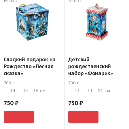
№ 051
№ 052
Сладкий подарок на
Детский
Рождество «Лесная
рождественский
сказка»
набор «Фонарик»
700 г
700 г
14
14
16
см
11
11
21
см
750
750