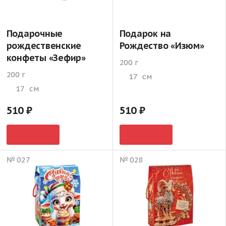
Подарочные
Подарок на
рождественские
Рождество «Изюм»
конфеты «Зефир»
200 г
200 г
17
см
17
см
510
510
№ 027
№ 028