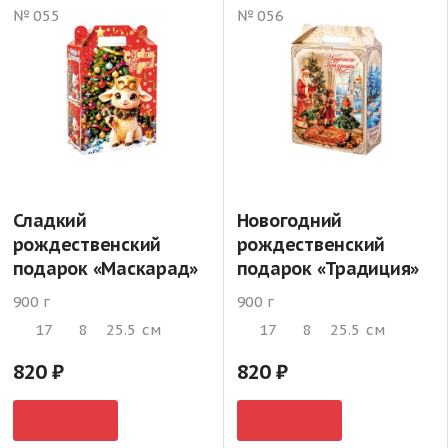
№ 055
№ 056
Сладкий
Новогодний
рождественский
рождественский
подарок «Маскарад»
подарок «Традиция»
900 г
900 г
17
8
25.5
см
17
8
25.5
см
820
820