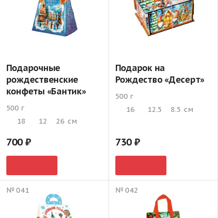
Подарочные
Подарок на
рождественские
Рождество «Десерт»
конфеты «Бантик»
500 г
500 г
16
12.5
8.5
см
18
12
26
см
700
730
№ 041
№ 042