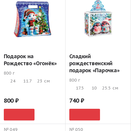
Подарок на
Сладкий
Рождество «Огонёк»
рождественский
подарок «Парочка»
800 г
800 г
24
11.7
23
см
17.5
10
25.5
см
800
740
№ 049
№ 050