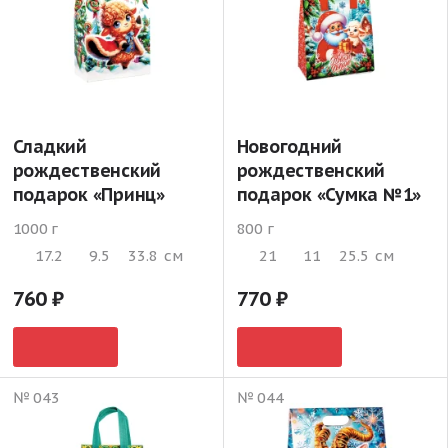
Сладкий
Новогодний
рождественский
рождественский
подарок «Принц»
подарок «Сумка №1»
1000 г
800 г
17.2
9.5
33.8
см
21
11
25.5
см
760
770
№ 043
№ 044