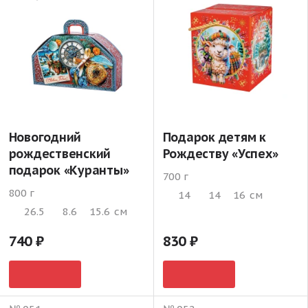
Новогодний
Подарок детям к
рождественский
Рождеству «Успех»
подарок «Куранты»
700 г
800 г
14
14
16
см
26.5
8.6
15.6
см
740
830