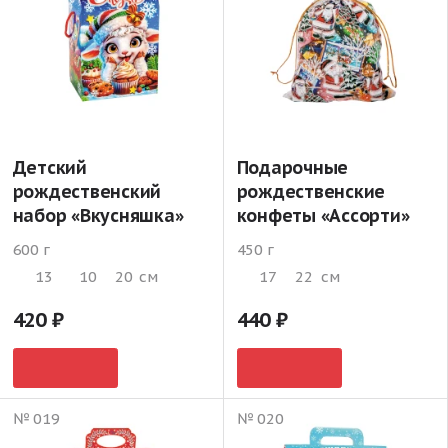
Детский
Подарочные
рождественский
рождественские
набор «Вкусняшка»
конфеты «Ассорти»
600 г
450 г
13
10
20
см
17
22
см
420
440
№ 019
№ 020