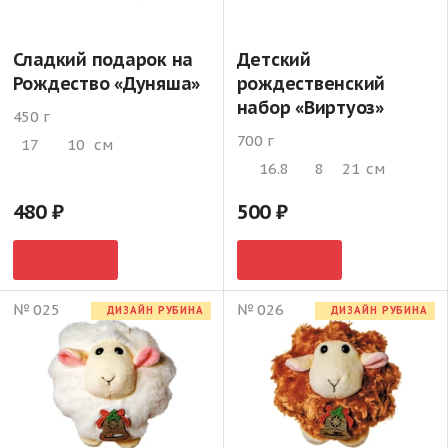
Сладкий подарок на
Детский
Рождество «Дуняша»
рождественский
набор «Виртуоз»
450 г
700 г
17
10
см
16.8
8
21
см
480
500
№ 025
№ 026
ДИЗАЙН РУБИНА
ДИЗАЙН РУБИНА