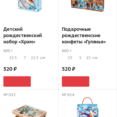
Детский
Подарочные
рождественский
рождественские
набор «Храм»
конфеты «Гулянья»
600 г
600 г
15.5
7
22.5
см
25
5
15
см
520
520
№ 033
№ 034