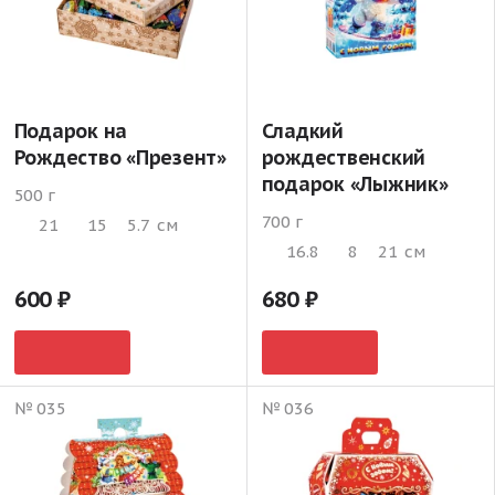
Подарок на
Сладкий
Рождество «Презент»
рождественский
подарок «Лыжник»
500 г
700 г
21
15
5.7
см
16.8
8
21
см
600
680
№ 035
№ 036