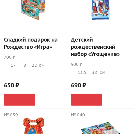
Сладкий подарок на
Детский
Рождество «Игра»
рождественский
набор «Угощение»
700 г
900 г
17
8
22
см
13.5
38
см
650
690
№ 039
№ 040