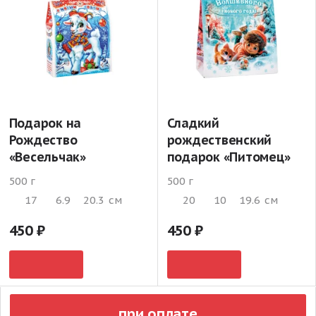
Подарок на
Сладкий
Рождество
рождественский
«Весельчак»
подарок «Питомец»
500 г
500 г
17
6.9
20.3
см
20
10
19.6
см
450
450
при оплате