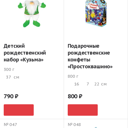
Детский
Подарочные
рождественский
рождественские
набор «Кузьма»
конфеты
«Простоквашино»
300 г
800 г
37
см
16
7
22
см
790
800
№ 047
№ 048