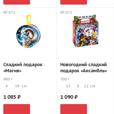
№ 071
№ 072
Сладкий подарок
Новогодний сладкий
«Магия»
подарок «Ансамбль»
900 г
700 г
9
19
см
17
8
22
см
1 085
1 090