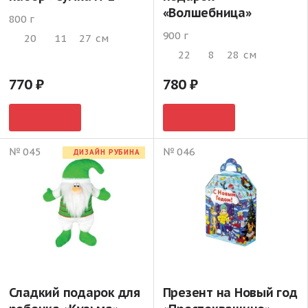
«Волшебница»
800 г
900 г
20
11
27
см
22
8
28
см
770
780
№ 045
№ 046
ДИЗАЙН РУБИНА
Сладкий подарок для
Презент на Новый год