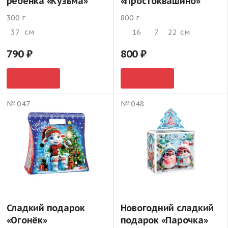
ребенка «Кузьма»
«Простоквашино»
300 г
800 г
37
см
16
7
22
см
790
800
№ 047
№ 048
Сладкий подарок
Новогодний сладкий
«Огонёк»
подарок «Парочка»