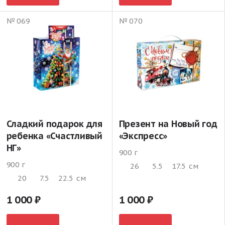
№ 069
№ 070
Сладкий подарок для
Презент на Новый год
ребенка «Счастливый
«Экспресс»
НГ»
900 г
900 г
26
5.5
17.5
см
20
7.5
22.5
см
1 000
1 000