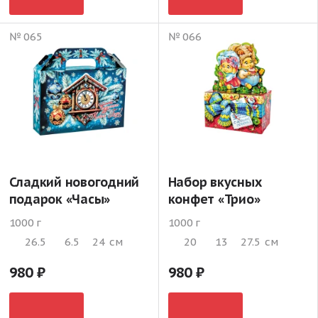
№ 065
№ 066
Сладкий новогодний
Набор вкусных
подарок «Часы»
конфет «Трио»
1000 г
1000 г
26.5
6.5
24
см
20
13
27.5
см
980
980