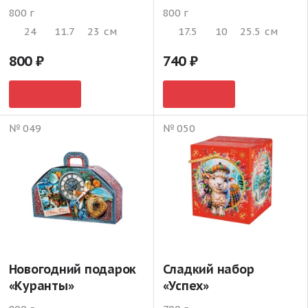
800 г
800 г
24
11.7
23
см
17.5
10
25.5
см
800
740
№ 049
№ 050
Новогодний подарок
Сладкий набор
«Куранты»
«Успех»