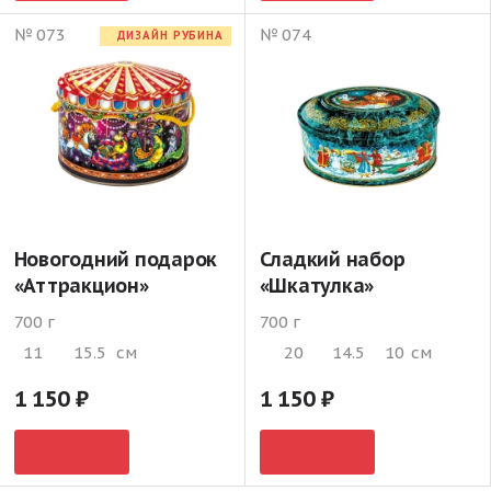
№ 073
№ 074
ДИЗАЙН РУБИНА
Новогодний подарок
Сладкий набор
«Аттракцион»
«Шкатулка»
700 г
700 г
11
15.5
см
20
14.5
10
см
1 150
1 150