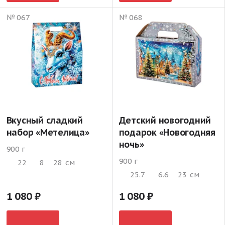
№ 067
№ 068
Вкусный сладкий
Детский новогодний
набор «Метелица»
подарок «Новогодняя
ночь»
900 г
900 г
22
8
28
см
25.7
6.6
23
см
1 080
1 080