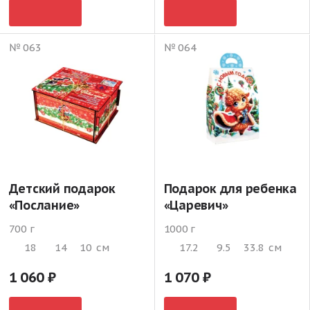
№ 063
№ 064
Детский подарок
Подарок для ребенка
«Послание»
«Царевич»
700 г
1000 г
18
14
10
см
17.2
9.5
33.8
см
1 060
1 070