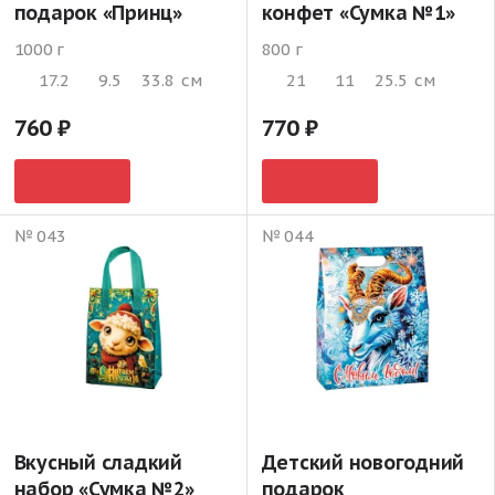
подарок «Принц»
конфет «Сумка №1»
1000 г
800 г
17.2
9.5
33.8
см
21
11
25.5
см
760
770
№ 043
№ 044
Вкусный сладкий
Детский новогодний
набор «Сумка №2»
подарок