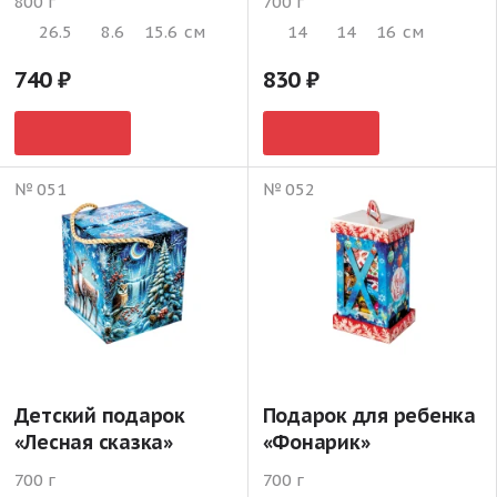
800 г
700 г
26.5
8.6
15.6
см
14
14
16
см
740
830
№ 051
№ 052
Детский подарок
Подарок для ребенка
«Лесная сказка»
«Фонарик»
700 г
700 г