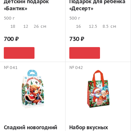
Детский подарок
Подарок для ребенка
«Бантик»
«Десерт»
500 г
500 г
18
12
26
см
16
12.5
8.5
см
700
730
№ 041
№ 042
Сладкий новогодний
Набор вкусных