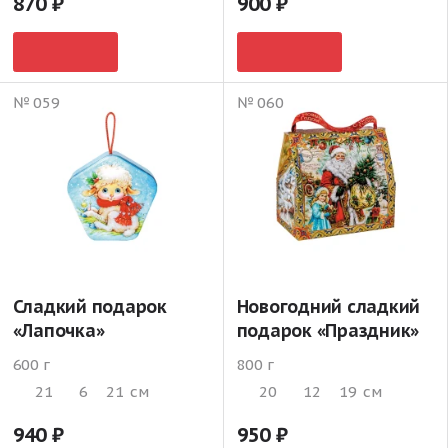
870
900
№ 059
№ 060
Сладкий подарок
Новогодний сладкий
«Лапочка»
подарок «Праздник»
600 г
800 г
21
6
21
см
20
12
19
см
940
950