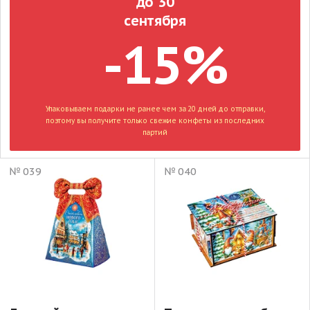
до 30
сентября
-15%
Упаковываем подарки не ранее чем за 20 дней до отправки,
поэтому вы получите только свежие конфеты из последних
партий
№ 039
№ 040