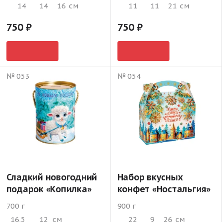
14
14
16
см
11
11
21
см
750
750
№ 053
№ 054
Сладкий новогодний
Набор вкусных
подарок «Копилка»
конфет «Ностальгия»
700 г
900 г
16.5
12
см
22
9
26
см