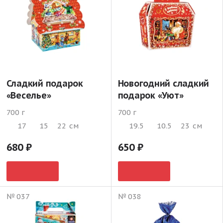
Сладкий подарок
Новогодний сладкий
«Веселье»
подарок «Уют»
700 г
700 г
17
15
22
см
19.5
10.5
23
см
680
650
№ 037
№ 038