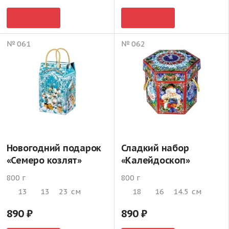
№ 061
№ 062
Новогодний подарок
Сладкий набор
«Семеро козлят»
«Калейдоскоп»
800 г
800 г
13
13
23
см
18
16
14.5
см
890
890