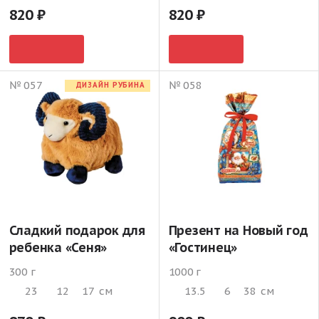
820
820
№ 057
№ 058
ДИЗАЙН РУБИНА
Сладкий подарок для
Презент на Новый год
ребенка «Сеня»
«Гостинец»
300 г
1000 г
23
12
17
см
13.5
6
38
см