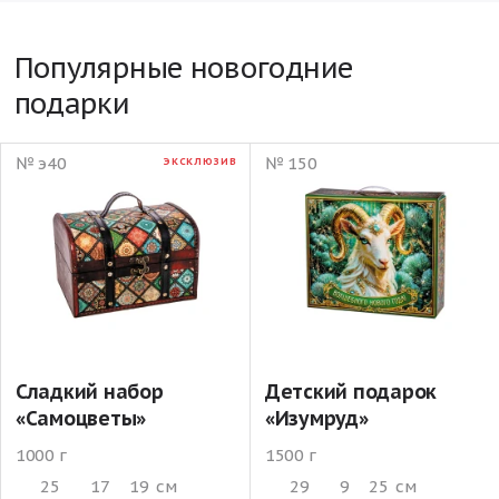
Популярные новогодние
подарки
№ э40
№ 150
ЭКСКЛЮЗИВ
Сладкий набор
Детский подарок
«Самоцветы»
«Изумруд»
1000 г
1500 г
25
17
19
см
29
9
25
см