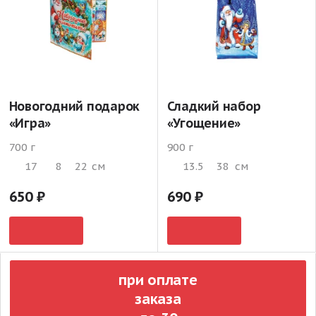
Новогодний подарок
Сладкий набор
«Игра»
«Угощение»
700 г
900 г
17
8
22
см
13.5
38
см
650
690
при оплате
заказа