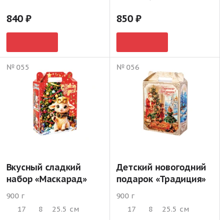
840
850
№ 055
№ 056
Вкусный сладкий
Детский новогодний
набор «Маскарад»
подарок «Традиция»
900 г
900 г
17
8
25.5
см
17
8
25.5
см