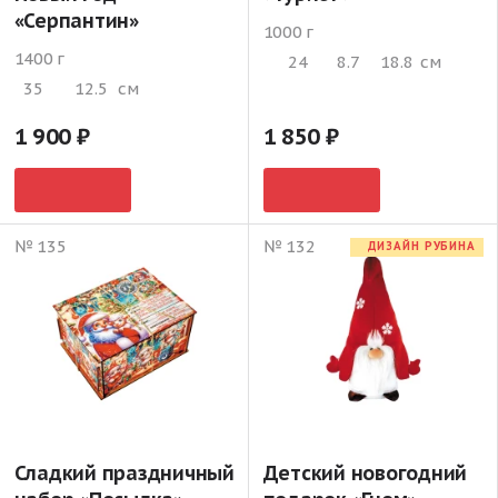
«Серпантин»
1000 г
1400 г
24
8.7
18.8
см
35
12.5
см
1 900
1 850
№ 135
№ 132
ДИЗАЙН РУБИНА
Сладкий праздничный
Детский новогодний