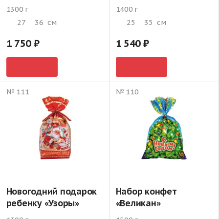
1300 г
1400 г
27
36
см
25
35
см
1 750
1 540
№ 111
№ 110
Новогодний подарок
Набор конфет
ребенку «Узоры»
«Великан»