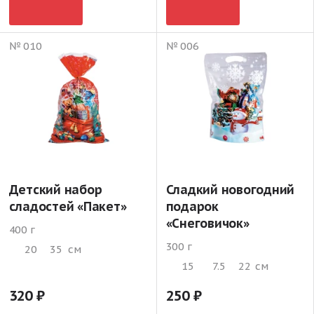
№ 010
№ 006
Детский набор
Сладкий новогодний
сладостей «Пакет»
подарок
«Снеговичок»
400 г
300 г
20
35
см
15
7.5
22
см
320
250