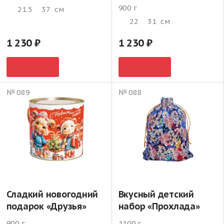
900 г
21.5
37
см
22
31
см
1 230
1 230
№ 089
№ 088
Сладкий новогодний
Вкусный детский
подарок «Друзья»
набор «Прохлада»
900 г
1100 г