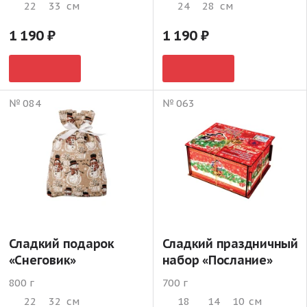
22
33
см
24
28
см
1 190
1 190
№ 084
№ 063
Сладкий подарок
Сладкий праздничный
«Снеговик»
набор «Послание»
800 г
700 г
22
32
см
18
14
10
см