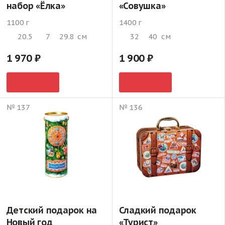
набор «Ёлка»
«Совушка»
1100 г
1400 г
20.5
7
29.8
см
32
40
см
1 970
1 900
№ 137
№ 136
Детский подарок на
Сладкий подарок
Новый год
«Турист»