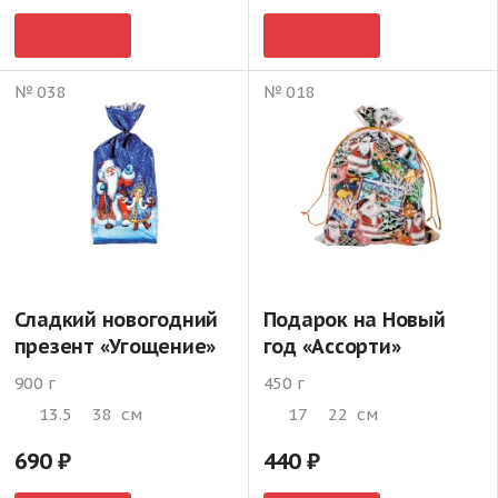
№ 038
№ 018
Сладкий новогодний
Подарок на Новый
презент «Угощение»
год «Ассорти»
900 г
450 г
13.5
38
см
17
22
см
690
440