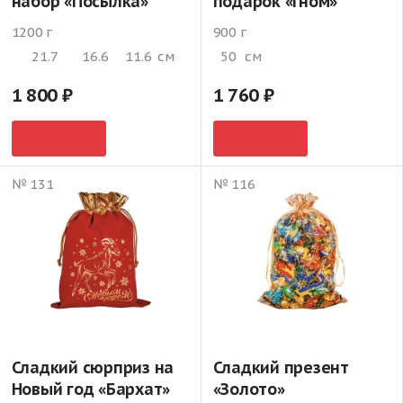
набор «Посылка»
подарок «Гном»
1200 г
900 г
21.7
16.6
11.6
см
50
см
1 800
1 760
№ 131
№ 116
Сладкий сюрприз на
Сладкий презент
Новый год «Бархат»
«Золото»