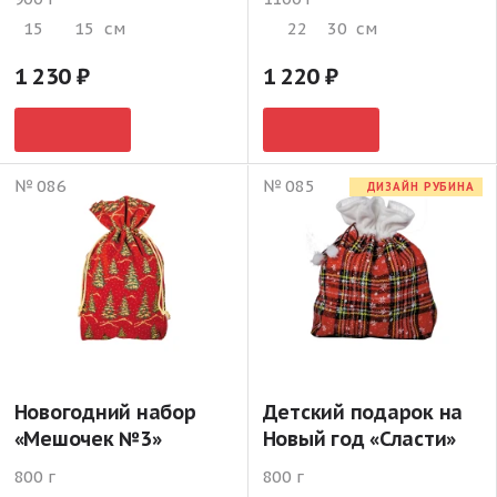
15
15
см
22
30
см
1 230
1 220
№ 086
№ 085
ДИЗАЙН РУБИНА
Новогодний набор
Детский подарок на
«Мешочек №3»
Новый год «Сласти»
800 г
800 г