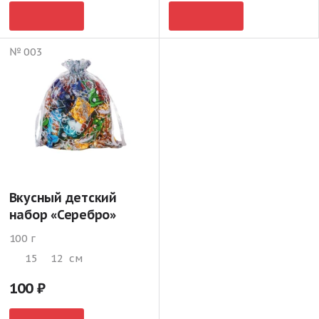
№ 003
Вкусный детский
набор «Серебро»
100 г
15
12
см
100