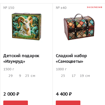
№ 150
№ э40
ЭКСКЛЮЗИВ
Детский подарок
Сладкий набор
«Изумруд»
«Самоцветы»
1500 г
1000 г
29
9
25
см
25
17
19
см
2 000
4 400