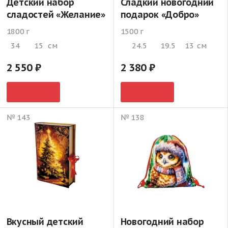
Детский набор
Сладкий новогодний
сладостей «Желание»
подарок «Добро»
1800 г
1500 г
34
15
см
24.5
19.5
13
см
2 550
2 380
№ 143
№ 138
Вкусный детский
Новогодний набор