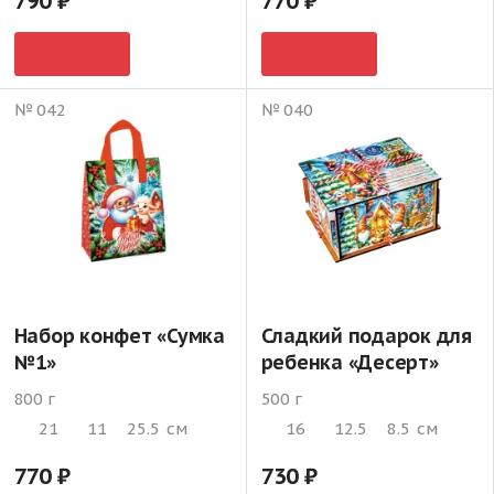
790
770
№ 042
№ 040
Набор конфет «Сумка
Сладкий подарок для
№1»
ребенка «Десерт»
800 г
500 г
21
11
25.5
см
16
12.5
8.5
см
770
730