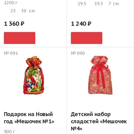
1200 г
19.5
19.5
7
см
25
38
см
1 360
1 240
№ 091
№ 090
Подарок на Новый
Детский набор
год «Мешочек №1»
сладостей «Мешочек
№4»
900 г