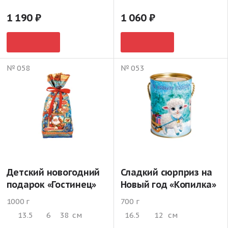
1 190
1 060
№ 058
№ 053
Детский новогодний
Сладкий сюрприз на
подарок «Гостинец»
Новый год «Копилка»
1000 г
700 г
13.5
6
38
см
16.5
12
см