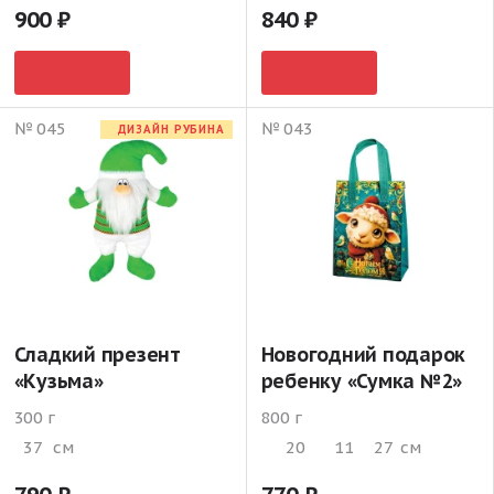
900
840
№ 045
№ 043
ДИЗАЙН РУБИНА
Сладкий презент
Новогодний подарок
«Кузьма»
ребенку «Сумка №2»
300 г
800 г
37
см
20
11
27
см