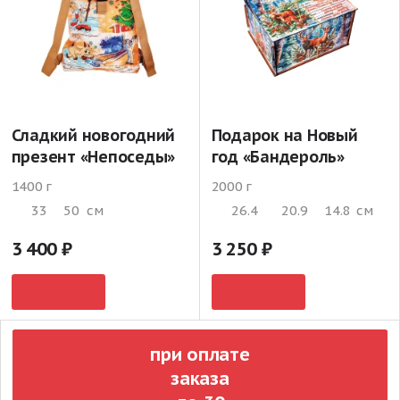
Сладкий новогодний
Подарок на Новый
презент «Непоседы»
год «Бандероль»
1400 г
2000 г
33
50
см
26.4
20.9
14.8
см
3 400
3 250
при оплате
заказа