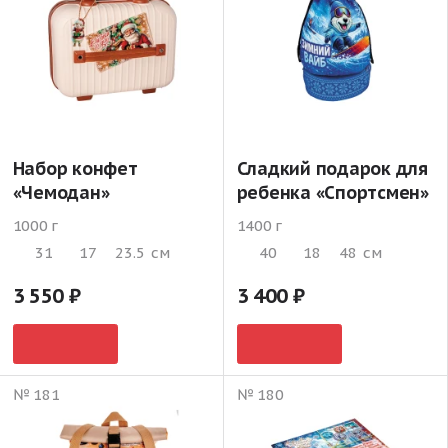
Набор конфет
Сладкий подарок для
«Чемодан»
ребенка «Спортсмен»
1000 г
1400 г
31
17
23.5
см
40
18
48
см
3 550
3 400
№ 181
№ 180