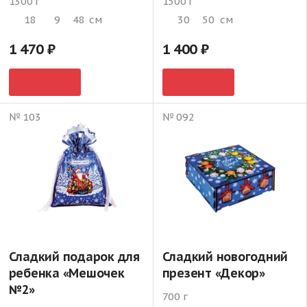
1300 г
1500 г
18
9
48
см
30
50
см
1 470
1 400
№ 103
№ 092
Сладкий подарок для
Сладкий новогодний
ребенка «Мешочек
презент «Декор»
№2»
700 г